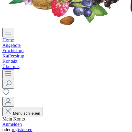
Home
Angebote
Fruchtsirup
Kaffeesirup
Kontakt
Über uns
Menü schließen
Mein Konto
Anmelden
oder
registrieren